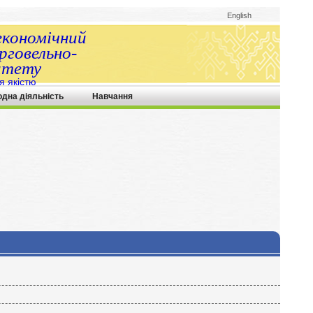
English
економічний
говельно-
итету
я якістю
одна діяльність
Навчання