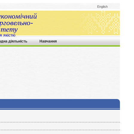
English
економічний
говельно-
итету
я якістю
одна діяльність
Навчання