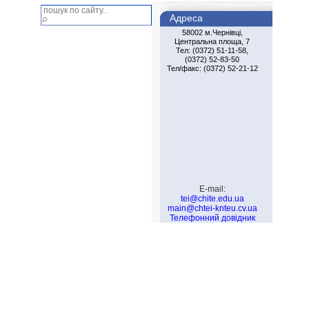
Адреса
58002 м.Чернiвцi,
Центральна площа, 7
Тел: (0372) 51-11-58,
(0372) 52-83-50
Тел/факс: (0372) 52-21-12
E-mail:
tei@chite.edu.ua
main@chtei-knteu.cv.ua
Телефонний довідник