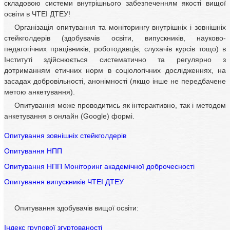
складовою системи внутрішнього забезпеченням якості вищої
освіти в ЧТЕІ ДТЕУ!
Організація опитування та моніторингу внутрішніх і зовнішніх
стейкголдерів (здобувачів освіти, випускників, науково-
педагогічних працівників, роботодавців, слухачів курсів тощо) в
Інституті здійснюється систематично та регулярно з
дотриманням етичних норм в соціологічних дослідженнях, на
засадах добровільності, анонімності (якщо інше не передбачене
метою анкетування).
Опитування може проводитись як інтерактивно, так і методом
анкетування в онлайн (Google) формі.
Опитування зовнішніх стейкголдерів
Опитування НПП
Опитування НПП Моніторинг академічної доброчесності
Опитування випускників ЧТЕІ ДТЕУ
Опитування здобувачів вищої освіти:
Індекс групової згуртованості