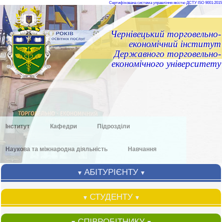
Сертифікована система управління якістю ДСТУ ISO 9001:2015
Чернівецький торговельно-
економічний інститут
Державного торговельно-
економічного університету
Інститут
Кафедри
Підрозділи
Наукова та міжнародна діяльність
Навчання
АБІТУРІЄНТУ
▼
▼
СТУДЕНТУ
▼
▼
СПІВРОБІТНИКУ