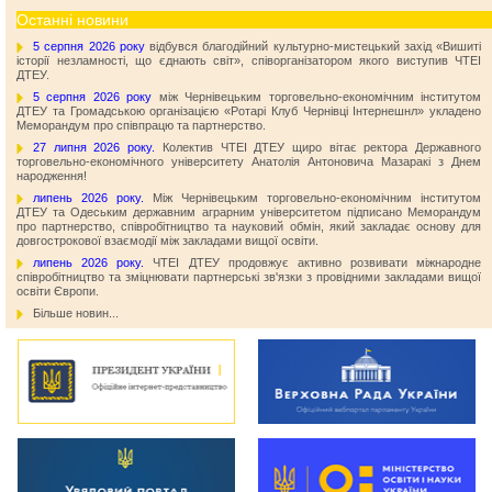
Останні новини
5 серпня 2026 року
відбувся благодійний культурно-мистецький захід «Вишиті
історії незламності, що єднають світ», співорганізатором якого виступив ЧТЕІ
ДТЕУ.
5 серпня 2026 року
між Чернівецьким торговельно-економічним інститутом
ДТЕУ та Громадською організацією «Ротарі Клуб Чернівці Інтернешнл» укладено
Меморандум про співпрацю та партнерство.
27 липня 2026 року.
Колектив ЧТЕІ ДТЕУ щиро вітає ректора Державного
торговельно-економічного університету Анатолія Антоновича Мазаракі з Днем
народження!
липень 2026 року.
Між Чернівецьким торговельно-економічним інститутом
ДТЕУ та Одеським державним аграрним університетом підписано Меморандум
про партнерство, співробітництво та науковий обмін, який закладає основу для
довгострокової взаємодії між закладами вищої освіти.
липень 2026 року.
ЧТЕІ ДТЕУ продовжує активно розвивати міжнародне
співробітництво та зміцнювати партнерські зв'язки з провідними закладами вищої
освіти Європи.
Більше новин...