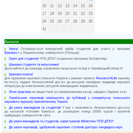
10
11
12
13
14
15
16
17
18
19
20
21
22
23
24
25
26
27
28
29
30
31
Анонси
Увага!
Оголошується конкурсний відбір студентів для участі у програмі
Еразмус+
у Лодзинському університеті (Польща)
Грант для студентів
ЧТЕІ ДТЕУ (соціальна програма Scholarship)
Шановні студенти та випускники!
Долучайтеся до команди управління патрульної поліції в Чернівецькій області!
Шановні колеги!
Для підтримки наукової спільноти України у рамках проекту
Research4Life
нашому
інституту надано безкоштовний доступ до ресурсів провідних видавців наукової
літератури до електронних ресурсів міжнародних видавництв.
Літня практика
на півдні Італії за спрямуваннями кухар, офіціант, бармен та ін.
Українських науковців запрошують до публікації у спецвипуску польського
наукового журналу присвяченому Україні
.
До уваги викладачів та студентів!
У вас є можливість безкоштовного доступу
до каталогів «Онлайн Кампус», де розміщено понад 10000 курсів і проектів
найкращих університетів світу.
До уваги викладачів та студентів, користувачів бібліотеки ЧТЕІ ДТЕУ!
До уваги науковців, здобувачів наукових ступенів доктора і кандидата наук