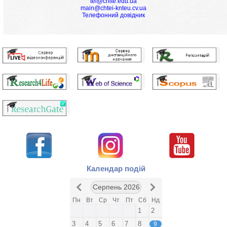
tei@chite.edu.ua
main@chtei-knteu.cv.ua
Телефонний довідник
Календар подій
Серпень 2026
Пн
Вт
Ср
Чт
Пт
Сб
Нд
1
2
3
4
5
6
7
8
9