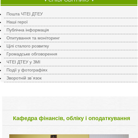
▼
▼
Пошта ЧТЕІ ДТЕУ
Наші герої
Публічна інформація
Опитування та моніторинг
Цілі сталого розвитку
Громадське обговорення
ЧТЕІ ДТЕУ у ЗМІ
Події у фотографіях
Зворотній зв`язок
Кафедра фінансів, обліку і оподаткування