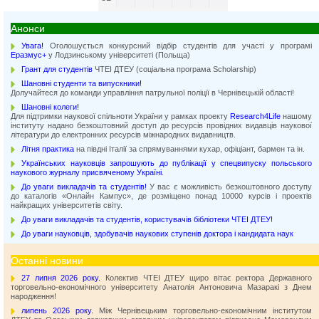
Анонси
Увага!
Оголошується конкурсний відбір студентів для участі у програмі
Еразмус+
у Лодзинському університеті (Польща)
Грант для студентів
ЧТЕІ ДТЕУ (соціальна програма Scholarship)
Шановні студенти та випускники!
Долучайтеся до команди управління патрульної поліції в Чернівецькій області!
Шановні колеги!
Для підтримки наукової спільноти України у рамках проекту
Research4Life
нашому
інституту надано безкоштовний доступ до ресурсів провідних видавців наукової
літератури до електронних ресурсів міжнародних видавництв.
Літня практика
на півдні Італії за спрямуваннями кухар, офіціант, бармен та ін.
Українських науковців запрошують до публікації у спецвипуску польського
наукового журналу присвяченому Україні
.
До уваги викладачів та студентів!
У вас є можливість безкоштовного доступу
до каталогів «Онлайн Кампус», де розміщено понад 10000 курсів і проектів
найкращих університетів світу.
До уваги викладачів та студентів, користувачів бібліотеки ЧТЕІ ДТЕУ!
До уваги науковців, здобувачів наукових ступенів доктора і кандидата наук
Останні новини
27 липня 2026 року.
Колектив ЧТЕІ ДТЕУ щиро вітає ректора Державного
торговельно-економічного університету Анатолія Антоновича Мазаракі з Днем
народження!
липень 2026 року.
Між Чернівецьким торговельно-економічним інститутом