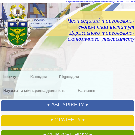
Сертифікована система управління якістю ДСТУ ISO 9001:2015
Чернівецький торговельно-
економічний інститут
Державного торговельно-
економічного університету
Інститут
Кафедри
Підрозділи
Наукова та міжнародна діяльність
Навчання
АБІТУРІЄНТУ
▼
▼
СТУДЕНТУ
▼
▼
СПІВРОБІТНИКУ