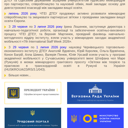
ДТЕУ та Одеським державним аграрним університетом підписано Меморандум
про партнерство, співробітництво та науковий обмін, який закладає основу для
довгострокової взаємодії між закладами вищої освіти.
липень 2026 року.
ЧТЕІ ДТЕУ продовжує активно розвивати міжнародне
співробітництво та зміцнювати партнерські зв'язки з провідними закладами вищої
освіти Європи.
З
29 червня
по
3 липня 2026 року
Ірина Лошенюк, заступниця директора з
навчально-педагогічної роботи, організації та забезпечення освітньо-виховного
процесу ЧТЕІ ДТЕУ, та Веронія Мартинюк, провідний фахівець навчально-
методичного відділу інституту, взяли участь у міжнародних заходах академічної
мобільності «7th International Staff Week 2026».
З
29 червня
по
1 липня 2026 року
науковці Чернівецького торговельно-
економічного інституту ДТЕУ Анатолій Вдовічен, Юрій Королюк, Ольга Вдовічена,
Конон Багрій, Алла Шимко, Валерія Пенюк, Юлія Урсакій взяли участь у програмі
академічної мобільності у Сучавському університеті імені Штефана чел Маре
(Румунія) в межах міжнародного грантового проєкту «Зв’язки між теорією та
практикою в транскордонній освіті в Румунії та Україні»
(HUSKROUA/23/RS/3.1/043).
Більше новин...