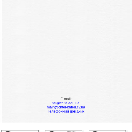
E-mail:
tei@chite.edu.ua
main@chtei-knteu.cv.ua
Телефонний довідник