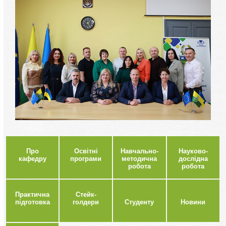
Про
Освітні
Навчально-
Науково-
кафедру
програми
методична
дослідна
робота
робота
Практична
Стейк-
підготовка
голдери
Студенту
Новини