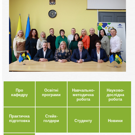
Про
Освітні
Навчально-
Науково-
кафедру
програми
методична
дослідна
робота
робота
Практична
Стейк-
підготовка
голдери
Студенту
Новини