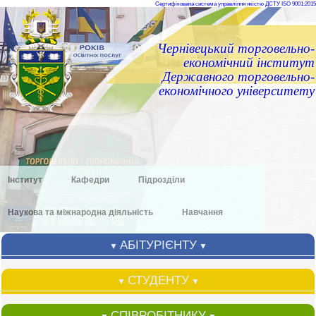
Сертифікована система управління якістю ДСТУ ISO 9001:2015
Чернівецький торговельно-
економічний інститут
Державного торговельно-
економічного університету
Інститут
Кафедри
Підрозділи
Наукова та міжнародна діяльність
Навчання
АБІТУРІЄНТУ
▼
▼
СТУДЕНТУ
▼
▼
СПІВРОБІТНИКУ