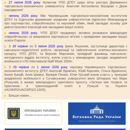
27 липня 2026 року.
Колектив ЧТЕІ ДТЕУ щиро вітає ректора Державного
торговельно-економічного університету Анатолія Антоновича Мазаракі з Днем
народження!
липень 2026 року.
Між Чернівецьким торговельно-економічним інститутом
ДТЕУ та Одеським державним аграрним університетом підписано Меморандум
про партнерство, співробітництво та науковий обмін, який закладає основу для
довгострокової взаємодії між закладами вищої освіти.
липень 2026 року.
ЧТЕІ ДТЕУ продовжує активно розвивати міжнародне
співробітництво та зміцнювати партнерські зв'язки з провідними закладами вищої
освіти Європи.
З
29 червня
по
3 липня 2026 року
Ірина Лошенюк, заступниця директора з
навчально-педагогічної роботи, організації та забезпечення освітньо-виховного
процесу ЧТЕІ ДТЕУ, та Веронія Мартинюк, провідний фахівець навчально-
методичного відділу інституту, взяли участь у міжнародних заходах академічної
мобільності «7th International Staff Week 2026».
З
29 червня
по
1 липня 2026 року
науковці Чернівецького торговельно-
економічного інституту ДТЕУ Анатолій Вдовічен, Юрій Королюк, Ольга Вдовічена,
Конон Багрій, Алла Шимко, Валерія Пенюк, Юлія Урсакій взяли участь у програмі
академічної мобільності у Сучавському університеті імені Штефана чел Маре
(Румунія) в межах міжнародного грантового проєкту «Зв’язки між теорією та
практикою в транскордонній освіті в Румунії та Україні»
(HUSKROUA/23/RS/3.1/043).
Більше новин...