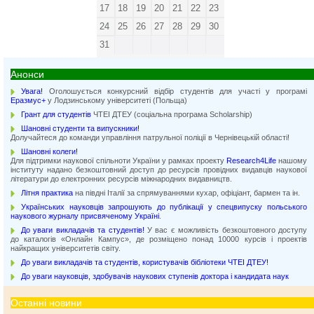
17
18
19
20
21
22
23
24
25
26
27
28
29
30
31
Анонси
Увага!
Оголошується конкурсний відбір студентів для участі у програмі
Еразмус+
у Лодзинському університеті (Польща)
Грант для студентів
ЧТЕІ ДТЕУ (соціальна програма Scholarship)
Шановні студенти та випускники!
Долучайтеся до команди управління патрульної поліції в Чернівецькій області!
Шановні колеги!
Для підтримки наукової спільноти України у рамках проекту
Research4Life
нашому
інституту надано безкоштовний доступ до ресурсів провідних видавців наукової
літератури до електронних ресурсів міжнародних видавництв.
Літня практика
на півдні Італії за спрямуваннями кухар, офіціант, бармен та ін.
Українських науковців запрошують до публікації у спецвипуску польського
наукового журналу присвяченому Україні
.
До уваги викладачів та студентів!
У вас є можливість безкоштовного доступу
до каталогів «Онлайн Кампус», де розміщено понад 10000 курсів і проектів
найкращих університетів світу.
До уваги викладачів та студентів, користувачів бібліотеки ЧТЕІ ДТЕУ!
До уваги науковців, здобувачів наукових ступенів доктора і кандидата наук
Останні новини