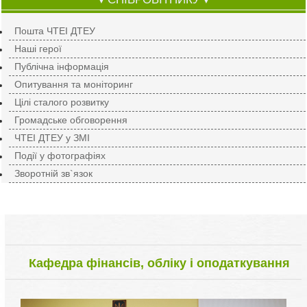
▼
▼
Пошта ЧТЕІ ДТЕУ
Наші герої
Публічна інформація
Опитування та моніторинг
Цілі сталого розвитку
Громадське обговорення
ЧТЕІ ДТЕУ у ЗМІ
Події у фотографіях
Зворотній зв`язок
Кафедра фінансів, обліку і оподаткування