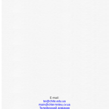
E-mail:
tei@chite.edu.ua
main@chtei-knteu.cv.ua
Телефонний довідник