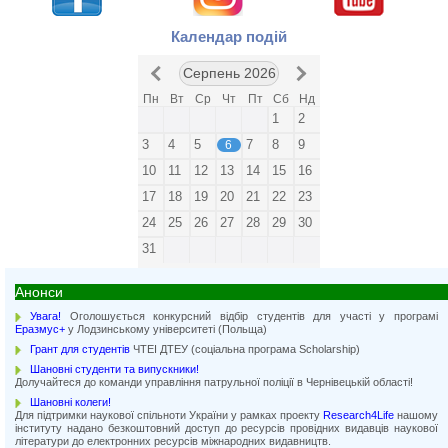
Календар подій
Серпень 2026
Пн
Вт
Ср
Чт
Пт
Сб
Нд
1
2
3
4
5
7
8
9
6
10
11
12
13
14
15
16
17
18
19
20
21
22
23
24
25
26
27
28
29
30
31
Анонси
Увага!
Оголошується конкурсний відбір студентів для участі у програмі
Еразмус+
у Лодзинському університеті (Польща)
Грант для студентів
ЧТЕІ ДТЕУ (соціальна програма Scholarship)
Шановні студенти та випускники!
Долучайтеся до команди управління патрульної поліції в Чернівецькій області!
Шановні колеги!
Для підтримки наукової спільноти України у рамках проекту
Research4Life
нашому
інституту надано безкоштовний доступ до ресурсів провідних видавців наукової
літератури до електронних ресурсів міжнародних видавництв.