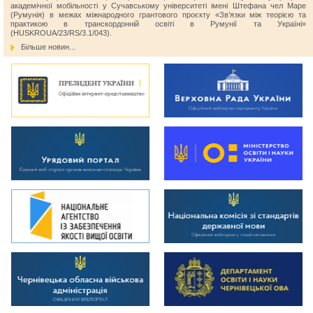
академічної мобільності у Сучавському університеті імені Штефана чел Маре
(Румунія) в межах міжнародного грантового проєкту «Зв’язки між теорією та
практикою в транскордонній освіті в Румунії та Україні»
(HUSKROUA/23/RS/3.1/043).
Більше новин...