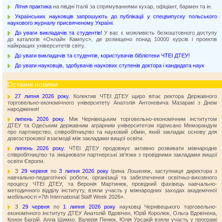
Літня практика
на півдні Італії за спрямуваннями кухар, офіціант, бармен та ін.
Українських науковців запрошують до публікації у спецвипуску польського
наукового журналу присвяченому Україні
.
До уваги викладачів та студентів!
У вас є можливість безкоштовного доступу
до каталогів «Онлайн Кампус», де розміщено понад 10000 курсів і проектів
найкращих університетів світу.
До уваги викладачів та студентів, користувачів бібліотеки ЧТЕІ ДТЕУ!
До уваги науковців, здобувачів наукових ступенів доктора і кандидата наук
Останні новини
27 липня 2026 року.
Колектив ЧТЕІ ДТЕУ щиро вітає ректора Державного
торговельно-економічного університету Анатолія Антоновича Мазаракі з Днем
народження!
липень 2026 року.
Між Чернівецьким торговельно-економічним інститутом
ДТЕУ та Одеським державним аграрним університетом підписано Меморандум
про партнерство, співробітництво та науковий обмін, який закладає основу для
довгострокової взаємодії між закладами вищої освіти.
липень 2026 року.
ЧТЕІ ДТЕУ продовжує активно розвивати міжнародне
співробітництво та зміцнювати партнерські зв'язки з провідними закладами вищої
освіти Європи.
З
29 червня
по
3 липня 2026 року
Ірина Лошенюк, заступниця директора з
навчально-педагогічної роботи, організації та забезпечення освітньо-виховного
процесу ЧТЕІ ДТЕУ, та Веронія Мартинюк, провідний фахівець навчально-
методичного відділу інституту, взяли участь у міжнародних заходах академічної
мобільності «7th International Staff Week 2026».
З
29 червня
по
1 липня 2026 року
науковці Чернівецького торговельно-
економічного інституту ДТЕУ Анатолій Вдовічен, Юрій Королюк, Ольга Вдовічена,
Конон Багрій, Алла Шимко, Валерія Пенюк, Юлія Урсакій взяли участь у програмі