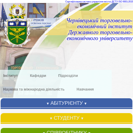
Сертифікована система управління якістю ДСТУ ISO 9001:2015
Чернівецький торговельно-
економічний інститут
Державного торговельно-
економічного університету
Інститут
Кафедри
Підрозділи
Наукова та міжнародна діяльність
Навчання
АБІТУРІЄНТУ
▼
▼
СТУДЕНТУ
▼
▼
СПІВРОБІТНИКУ