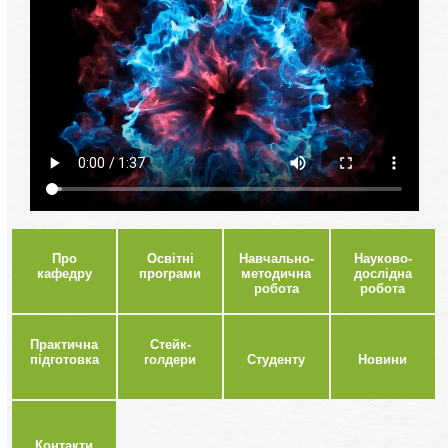
Про
Освітні
Навчально-
Науково-
кафедру
програми
методична
дослідна
робота
робота
Практична
Стейк-
підготовка
голдери
Студенту
Новини
Контакти