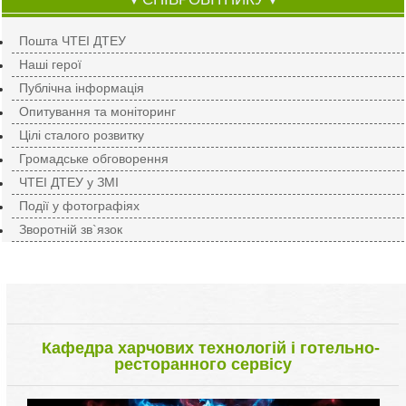
▼
▼
Пошта ЧТЕІ ДТЕУ
Наші герої
Публічна інформація
Опитування та моніторинг
Цілі сталого розвитку
Громадське обговорення
ЧТЕІ ДТЕУ у ЗМІ
Події у фотографіях
Зворотній зв`язок
Кафедра харчових технологій і готельно-
ресторанного сервісу