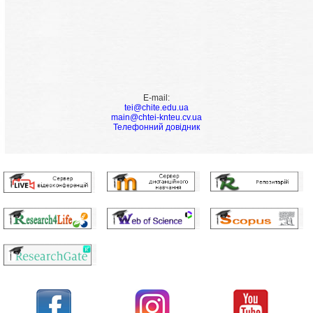
E-mail:
tei@chite.edu.ua
main@chtei-knteu.cv.ua
Телефонний довідник