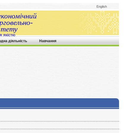
English
економічний
говельно-
итету
я якістю
одна діяльність
Навчання