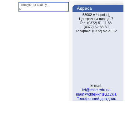
Адреса
58002 м.Чернiвцi,
Центральна площа, 7
Тел: (0372) 51-11-58,
(0372) 52-83-50
Тел/факс: (0372) 52-21-12
E-mail:
tei@chite.edu.ua
main@chtei-knteu.cv.ua
Телефонний довідник