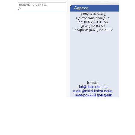
Адреса
58002 м.Чернiвцi,
Центральна площа, 7
Тел: (0372) 51-11-58,
(0372) 52-83-50
Тел/факс: (0372) 52-21-12
E-mail:
tei@chite.edu.ua
main@chtei-knteu.cv.ua
Телефонний довідник