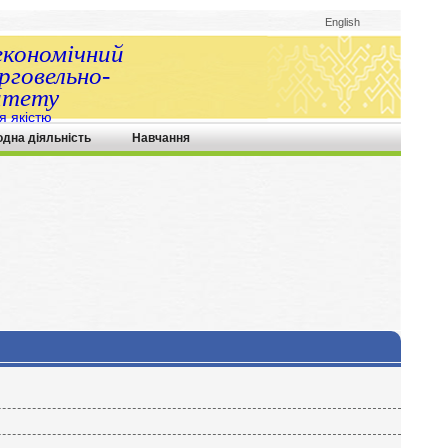
English
економічний
говельно-
итету
я якістю
одна діяльність
Навчання