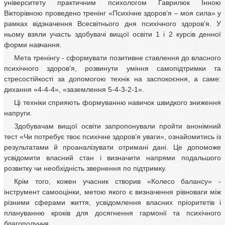
університету практичним психологом Гаврилюк Інною
Вікторівною проведено тренінг «Психічне здоров’я – моя сила» у
рамках відзначення Всесвітнього дня психічного здоров’я. У
ньому взяли участь здобувачі вищої освіти 1 і 2 курсів денної
форми навчання. ​
Мета тренінгу - сформувати позитивне ставлення до власного
психічного здоров'я, розвинути уміння самопідтримки та
стресостійкості за допомогою технік на заспокоєння, а саме:
дихання «4-4-4», «заземлення 5-4-3-2-1».
Ці техніки сприяють формуванню навичок швидкого зниження
напруги.
Здобувачам вищої освіти запропонували пройти анонімний
тест «Чи потребує твоє психічне здоров’я уваги», ознайомитись із
результатами й проаналізувати отримані дані. Це допоможе
усвідомити власний стан і визначити напрями подальшого
розвитку чи необхідність звернення по підтримку.
Крім того, кожен учасник створив «Колесо балансу» -
інструмент самооцінки, метою якого є визначення рівноваги між
різними сферами життя, усвідомлення власних пріоритетів і
плануванню кроків для досягнення гармонії та психічного
благополуччя.