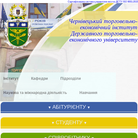
Сертифікована система управління якістю ДСТУ ISO 9001:2015
Чернівецький торговельно-
економічний інститут
Державного торговельно-
економічного університету
Інститут
Кафедри
Підрозділи
Наукова та міжнародна діяльність
Навчання
АБІТУРІЄНТУ
▼
▼
СТУДЕНТУ
▼
▼
СПІВРОБІТНИКУ