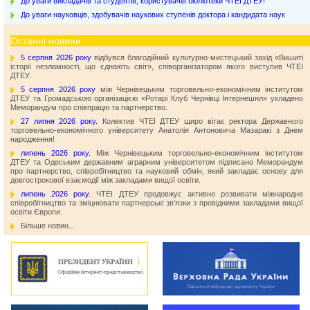
До уваги викладачів та студентів, користувачів бібліотеки ЧТЕІ ДТЕУ!
До уваги науковців, здобувачів наукових ступенів доктора і кандидата наук
Останні новини
5 серпня 2026 року
відбувся благодійний культурно-мистецький захід «Вишиті
історії незламності, що єднають світ», співорганізатором якого виступив ЧТЕІ
ДТЕУ.
5 серпня 2026 року
між Чернівецьким торговельно-економічним інститутом
ДТЕУ та Громадською організацією «Ротарі Клуб Чернівці Інтернешнл» укладено
Меморандум про співпрацю та партнерство.
27 липня 2026 року.
Колектив ЧТЕІ ДТЕУ щиро вітає ректора Державного
торговельно-економічного університету Анатолія Антоновича Мазаракі з Днем
народження!
липень 2026 року.
Між Чернівецьким торговельно-економічним інститутом
ДТЕУ та Одеським державним аграрним університетом підписано Меморандум
про партнерство, співробітництво та науковий обмін, який закладає основу для
довгострокової взаємодії між закладами вищої освіти.
липень 2026 року.
ЧТЕІ ДТЕУ продовжує активно розвивати міжнародне
співробітництво та зміцнювати партнерські зв'язки з провідними закладами вищої
освіти Європи.
Більше новин...