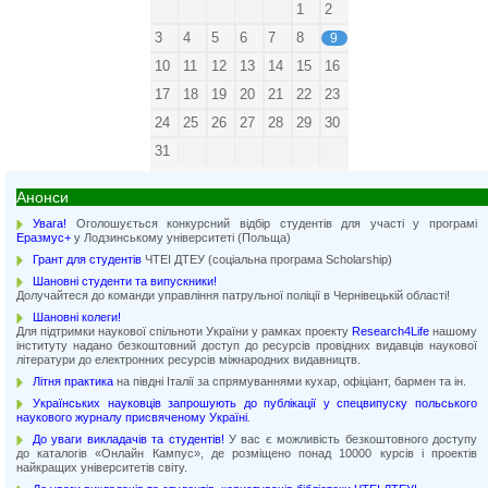
1
2
3
4
5
6
7
8
9
10
11
12
13
14
15
16
17
18
19
20
21
22
23
24
25
26
27
28
29
30
31
Анонси
Увага!
Оголошується конкурсний відбір студентів для участі у програмі
Еразмус+
у Лодзинському університеті (Польща)
Грант для студентів
ЧТЕІ ДТЕУ (соціальна програма Scholarship)
Шановні студенти та випускники!
Долучайтеся до команди управління патрульної поліції в Чернівецькій області!
Шановні колеги!
Для підтримки наукової спільноти України у рамках проекту
Research4Life
нашому
інституту надано безкоштовний доступ до ресурсів провідних видавців наукової
літератури до електронних ресурсів міжнародних видавництв.
Літня практика
на півдні Італії за спрямуваннями кухар, офіціант, бармен та ін.
Українських науковців запрошують до публікації у спецвипуску польського
наукового журналу присвяченому Україні
.
До уваги викладачів та студентів!
У вас є можливість безкоштовного доступу
до каталогів «Онлайн Кампус», де розміщено понад 10000 курсів і проектів
найкращих університетів світу.