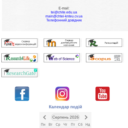
E-mail:
tei@chite.edu.ua
main@chtei-knteu.cv.ua
Телефонний довідник
Календар подій
Серпень 2026
Пн
Вт
Ср
Чт
Пт
Сб
Нд