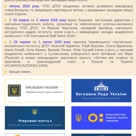
липень 2026 року.
ЧТЕІ ДТЕУ продовжує активно розвивати міжнародне
співробітництво та зміцнювати партнерські зв'язки з провідними закладами вищої
освіти Європи.
З
29 червня
по
3 липня 2026 року
Ірина Лошенюк, заступниця директора з
навчально-педагогічної роботи, організації та забезпечення освітньо-виховного
процесу ЧТЕІ ДТЕУ, та Веронія Мартинюк, провідний фахівець навчально-
методичного відділу інституту, взяли участь у міжнародних заходах академічної
мобільності «7th International Staff Week 2026».
З
29 червня
по
1 липня 2026 року
науковці Чернівецького торговельно-
економічного інституту ДТЕУ Анатолій Вдовічен, Юрій Королюк, Ольга Вдовічена,
Конон Багрій, Алла Шимко, Валерія Пенюк, Юлія Урсакій взяли участь у програмі
академічної мобільності у Сучавському університеті імені Штефана чел Маре
(Румунія) в межах міжнародного грантового проєкту «Зв’язки між теорією та
практикою в транскордонній освіті в Румунії та Україні»
(HUSKROUA/23/RS/3.1/043).
Більше новин...