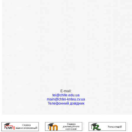
E-mail:
tei@chite.edu.ua
main@chtei-knteu.cv.ua
Телефонний довідник