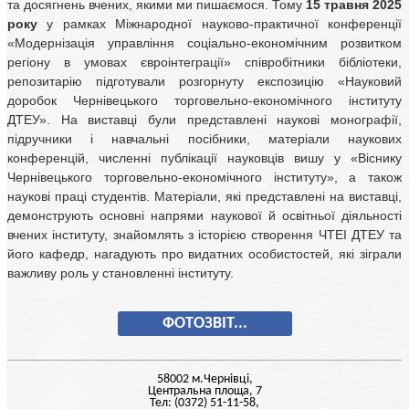
та досягнень вчених, якими ми пишаємося. Тому
15 травня 2025
року
у рамках Міжнародної науково-практичної конференції
«Модернізація управління соціально-економічним розвитком
регіону в умовах євроінтеграції» співробітники бібліотеки,
репозитарію підготували розгорнуту експозицію «Науковий
доробок Чернівецького торговельно-економічного інституту
ДТЕУ». На виставці були представлені наукові монографії,
підручники і навчальні посібники, матеріали наукових
конференцій, численні публікації науковців вишу у «Віснику
Чернівецького торговельно-економічного інституту», а також
наукові праці студентів. Матеріали, які представлені на виставці,
демонструють основні напрями наукової й освітньої діяльності
вчених інституту, знайомлять з історією створення ЧТЕІ ДТЕУ та
його кафедр, нагадують про видатних особистостей, які зіграли
важливу роль у становленні інституту.
ФОТОЗВІТ...
58002 м.Чернiвцi,
Центральна площа, 7
Тел: (0372) 51-11-58,