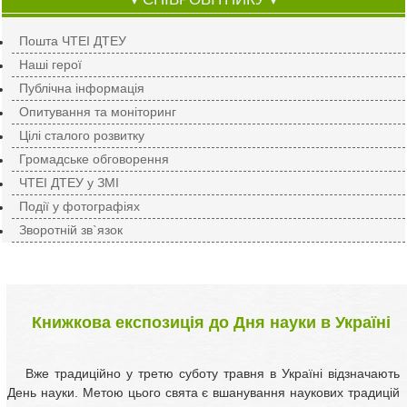
▼
▼
Пошта ЧТЕІ ДТЕУ
Наші герої
Публічна інформація
Опитування та моніторинг
Цілі сталого розвитку
Громадське обговорення
ЧТЕІ ДТЕУ у ЗМІ
Події у фотографіях
Зворотній зв`язок
Книжкова експозиція до Дня науки в Україні
Вже традиційно у третю суботу травня в Україні відзначають
День науки. Метою цього свята є вшанування наукових традицій