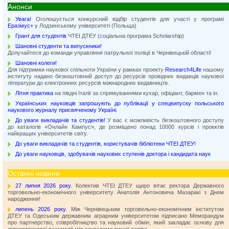
Анонси
Увага!
Оголошується конкурсний відбір студентів для участі у програмі
Еразмус+
у Лодзинському університеті (Польща)
Грант для студентів
ЧТЕІ ДТЕУ (соціальна програма Scholarship)
Шановні студенти та випускники!
Долучайтеся до команди управління патрульної поліції в Чернівецькій області!
Шановні колеги!
Для підтримки наукової спільноти України у рамках проекту
Research4Life
нашому
інституту надано безкоштовний доступ до ресурсів провідних видавців наукової
літератури до електронних ресурсів міжнародних видавництв.
Літня практика
на півдні Італії за спрямуваннями кухар, офіціант, бармен та ін.
Українських науковців запрошують до публікації у спецвипуску польського
наукового журналу присвяченому Україні
.
До уваги викладачів та студентів!
У вас є можливість безкоштовного доступу
до каталогів «Онлайн Кампус», де розміщено понад 10000 курсів і проектів
найкращих університетів світу.
До уваги викладачів та студентів, користувачів бібліотеки ЧТЕІ ДТЕУ!
До уваги науковців, здобувачів наукових ступенів доктора і кандидата наук
Останні новини
27 липня 2026 року.
Колектив ЧТЕІ ДТЕУ щиро вітає ректора Державного
торговельно-економічного університету Анатолія Антоновича Мазаракі з Днем
народження!
липень 2026 року.
Між Чернівецьким торговельно-економічним інститутом
ДТЕУ та Одеським державним аграрним університетом підписано Меморандум
про партнерство, співробітництво та науковий обмін, який закладає основу для
довгострокової взаємодії між закладами вищої освіти.