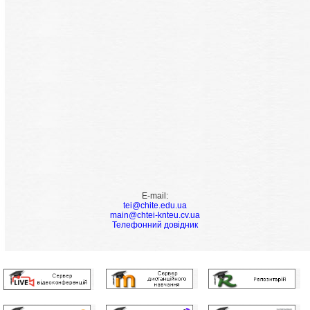
E-mail:
tei@chite.edu.ua
main@chtei-knteu.cv.ua
Телефонний довідник