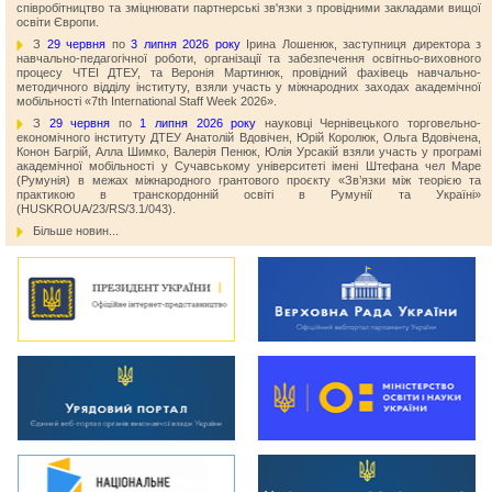
співробітництво та зміцнювати партнерські зв'язки з провідними закладами вищої
освіти Європи.
З
29 червня
по
3 липня 2026 року
Ірина Лошенюк, заступниця директора з
навчально-педагогічної роботи, організації та забезпечення освітньо-виховного
процесу ЧТЕІ ДТЕУ, та Веронія Мартинюк, провідний фахівець навчально-
методичного відділу інституту, взяли участь у міжнародних заходах академічної
мобільності «7th International Staff Week 2026».
З
29 червня
по
1 липня 2026 року
науковці Чернівецького торговельно-
економічного інституту ДТЕУ Анатолій Вдовічен, Юрій Королюк, Ольга Вдовічена,
Конон Багрій, Алла Шимко, Валерія Пенюк, Юлія Урсакій взяли участь у програмі
академічної мобільності у Сучавському університеті імені Штефана чел Маре
(Румунія) в межах міжнародного грантового проєкту «Зв’язки між теорією та
практикою в транскордонній освіті в Румунії та Україні»
(HUSKROUA/23/RS/3.1/043).
Більше новин...