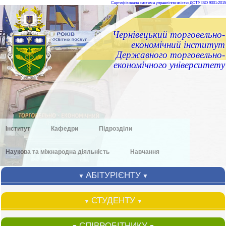
Сертифікована система управління якістю ДСТУ ISO 9001:2015
Чернівецький торговельно-
економічний інститут
Державного торговельно-
економічного університету
Інститут
Кафедри
Підрозділи
Наукова та міжнародна діяльність
Навчання
АБІТУРІЄНТУ
▼
▼
СТУДЕНТУ
▼
▼
СПІВРОБІТНИКУ