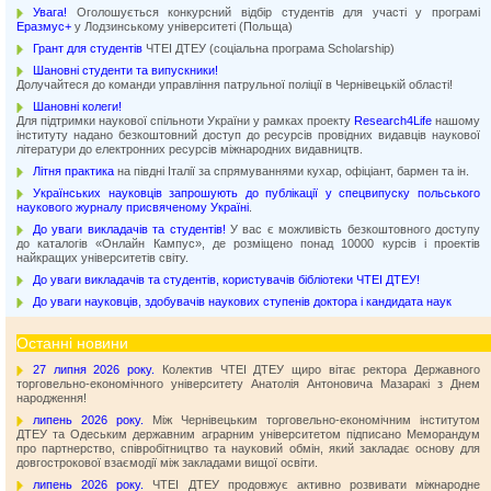
Увага!
Оголошується конкурсний відбір студентів для участі у програмі
Еразмус+
у Лодзинському університеті (Польща)
Грант для студентів
ЧТЕІ ДТЕУ (соціальна програма Scholarship)
Шановні студенти та випускники!
Долучайтеся до команди управління патрульної поліції в Чернівецькій області!
Шановні колеги!
Для підтримки наукової спільноти України у рамках проекту
Research4Life
нашому
інституту надано безкоштовний доступ до ресурсів провідних видавців наукової
літератури до електронних ресурсів міжнародних видавництв.
Літня практика
на півдні Італії за спрямуваннями кухар, офіціант, бармен та ін.
Українських науковців запрошують до публікації у спецвипуску польського
наукового журналу присвяченому Україні
.
До уваги викладачів та студентів!
У вас є можливість безкоштовного доступу
до каталогів «Онлайн Кампус», де розміщено понад 10000 курсів і проектів
найкращих університетів світу.
До уваги викладачів та студентів, користувачів бібліотеки ЧТЕІ ДТЕУ!
До уваги науковців, здобувачів наукових ступенів доктора і кандидата наук
Останні новини
27 липня 2026 року.
Колектив ЧТЕІ ДТЕУ щиро вітає ректора Державного
торговельно-економічного університету Анатолія Антоновича Мазаракі з Днем
народження!
липень 2026 року.
Між Чернівецьким торговельно-економічним інститутом
ДТЕУ та Одеським державним аграрним університетом підписано Меморандум
про партнерство, співробітництво та науковий обмін, який закладає основу для
довгострокової взаємодії між закладами вищої освіти.
липень 2026 року.
ЧТЕІ ДТЕУ продовжує активно розвивати міжнародне