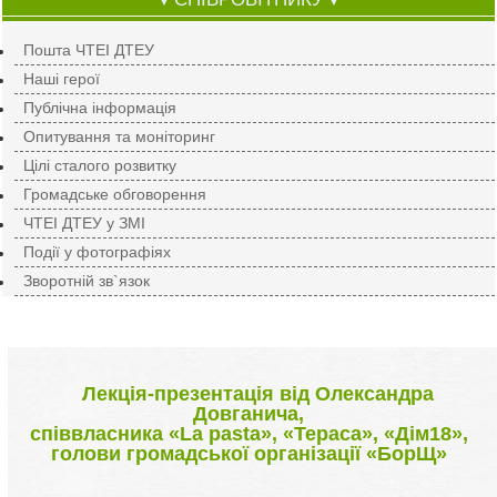
▼
▼
Пошта ЧТЕІ ДТЕУ
Наші герої
Публічна інформація
Опитування та моніторинг
Цілі сталого розвитку
Громадське обговорення
ЧТЕІ ДТЕУ у ЗМІ
Події у фотографіях
Зворотній зв`язок
Лекція-презентація від Олександра
Довганича,
співвласника «La pasta», «Тераса», «Дім18»,
голови громадської організації «БорЩ»