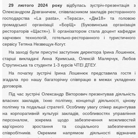
29 лютого 2024 року
відбулась зустріч-презентація з
Олександром Довганичем, співвласником закладів ресторанного
господарства «La pasta», «Тераса», «Дім18» та головою
громадської організації «БорЩ» (Буковинська організація
рестораторів «Щастя»). Її організатором стала доцент кафедри
харчових технологій, готельно-ресторанного і туристичного
сервісу Тетяна Незвещук-Когут.
На заході були присутні заступник директора Ірина Лошенюк,
старші викладачі Анна Кримська, Олексій Малярчук, Любов
Струтинська та студенти 1-3 курсів ЧТЕІ ДТЕУ.
На початку зустрічі Ірина Лошенюк представила гостя і
згадала про нашу багаторічну співпрацю в межах укладених
договорів.
Під час зустрічі Олександр Вікторович презентував діяльність
власних закладів, їхню політику, концепції діяльності, цінову
політику та подальші стратегії. Особливу увагу спікер акцентував
на корпоративній культурі закладів, особливостях управління
персоналом, зокрема щодо забезпечення можливостей
кар’єрного зростання та соціального забезпечення
співробітників. Окремим напрямом діяльності відзначив