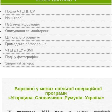
▼
▼
Пошта ЧТЕІ ДТЕУ
Наші герої
Публічна інформація
Опитування та моніторинг
Цілі сталого розвитку
Громадське обговорення
ЧТЕІ ДТЕУ у ЗМІ
Події у фотографіях
Зворотній зв`язок
Воркшоп у межах спільної операційної
програми
«Угорщина–Словаччина–Румунія–Україна»
16 листопада 2023 року
у рамках реалізації