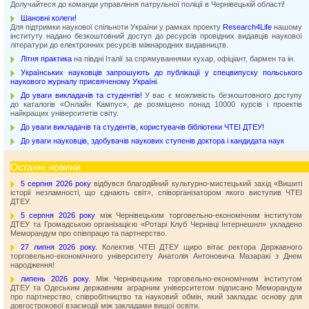
Долучайтеся до команди управління патрульної поліції в Чернівецькій області!
Шановні колеги!
Для підтримки наукової спільноти України у рамках проекту
Research4Life
нашому
інституту надано безкоштовний доступ до ресурсів провідних видавців наукової
літератури до електронних ресурсів міжнародних видавництв.
Літня практика
на півдні Італії за спрямуваннями кухар, офіціант, бармен та ін.
Українських науковців запрошують до публікації у спецвипуску польського
наукового журналу присвяченому Україні
.
До уваги викладачів та студентів!
У вас є можливість безкоштовного доступу
до каталогів «Онлайн Кампус», де розміщено понад 10000 курсів і проектів
найкращих університетів світу.
До уваги викладачів та студентів, користувачів бібліотеки ЧТЕІ ДТЕУ!
До уваги науковців, здобувачів наукових ступенів доктора і кандидата наук
Останні новини
5 серпня 2026 року
відбувся благодійний культурно-мистецький захід «Вишиті
історії незламності, що єднають світ», співорганізатором якого виступив ЧТЕІ
ДТЕУ.
5 серпня 2026 року
між Чернівецьким торговельно-економічним інститутом
ДТЕУ та Громадською організацією «Ротарі Клуб Чернівці Інтернешнл» укладено
Меморандум про співпрацю та партнерство.
27 липня 2026 року.
Колектив ЧТЕІ ДТЕУ щиро вітає ректора Державного
торговельно-економічного університету Анатолія Антоновича Мазаракі з Днем
народження!
липень 2026 року.
Між Чернівецьким торговельно-економічним інститутом
ДТЕУ та Одеським державним аграрним університетом підписано Меморандум
про партнерство, співробітництво та науковий обмін, який закладає основу для
довгострокової взаємодії між закладами вищої освіти.