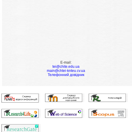
E-mail:
tei@chite.edu.ua
main@chtei-knteu.cv.ua
Телефонний довідник