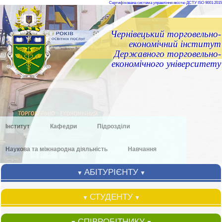
Сертифікована система управління якістю ДСТУ ISO 9001:2015
Чернівецький торговельно-
економічний інститут
Державного торговельно-
економічного університету
Інститут
Кафедри
Підрозділи
Наукова та міжнародна діяльність
Навчання
АБІТУРІЄНТУ
▼
▼
СТУДЕНТУ
▼
▼
СПІВРОБІТНИКУ