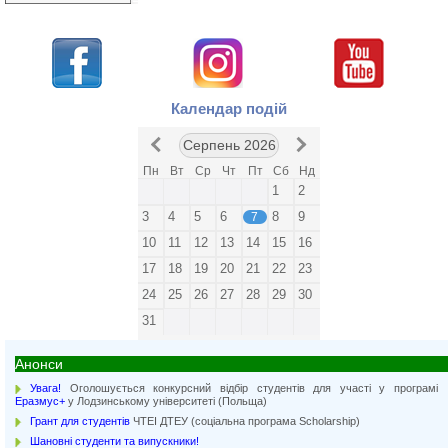
Календар подій
Серпень 2026
Пн
Вт
Ср
Чт
Пт
Сб
Нд
1
2
3
4
5
6
8
9
7
10
11
12
13
14
15
16
17
18
19
20
21
22
23
24
25
26
27
28
29
30
31
Анонси
Увага!
Оголошується конкурсний відбір студентів для участі у програмі
Еразмус+
у Лодзинському університеті (Польща)
Грант для студентів
ЧТЕІ ДТЕУ (соціальна програма Scholarship)
Шановні студенти та випускники!