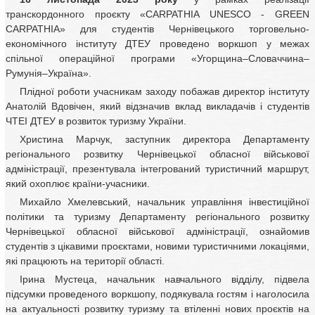
транскордонного проєкту «CARPATHIA UNESCO - GREEN
CARPATHIA» для студентів Чернівецького торговельно-
економічного інституту ДТЕУ проведено воркшоп у межах
спільної операційної програми «Угорщина–Словаччина–
Румунія–Україна».
Плідної роботи учасникам заходу побажав директор інституту
Анатолій Вдовічен, який відзначив вклад викладачів і студентів
ЧТЕІ ДТЕУ в розвиток туризму України.
Христина Марчук, заступник директора Департаменту
регіонального розвитку Чернівецької обласної військової
адміністрації, презентувала інтегрований туристичний маршрут,
який охоплює країни-учасники.
Михайло Хмелевський, начальник управління інвестиційної
політики та туризму Департаменту регіонального розвитку
Чернівецької обласної військової адміністрації, ознайомив
студентів з цікавими проєктами, новими туристичними локаціями,
які працюють на території області.
Ірина Мустеца, начальник навчального відділу, підвела
підсумки проведеного воркшопу, подякувала гостям і наголосила
на актуальності розвитку туризму та втіленні нових проєктів на