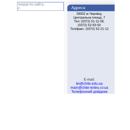
Адреса
58002 м.Чернiвцi,
Центральна площа, 7
Тел: (0372) 51-11-58,
(0372) 52-83-50
Тел/факс: (0372) 52-21-12
E-mail:
tei@chite.edu.ua
main@chtei-knteu.cv.ua
Телефонний довідник