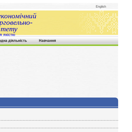
English
економічний
говельно-
итету
я якістю
одна діяльність
Навчання